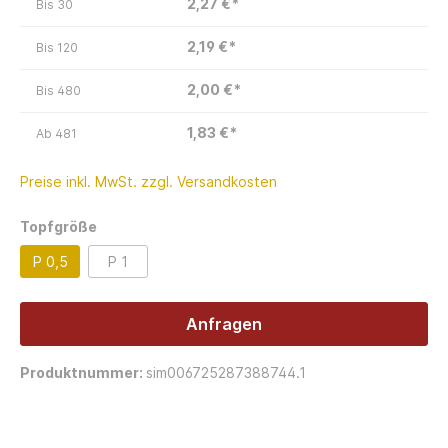
2,27 €*
Bis
30
2,19 €*
Bis
120
2,00 €*
Bis
480
1,83 €*
Ab
481
Preise inkl. MwSt. zzgl. Versandkosten
Topfgröße
P 0,5
P 1
Anfragen
Produktnummer:
sim006725287388744.1